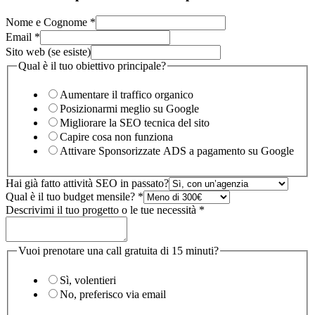
Nome e Cognome
*
Email
*
progetto
Sito web (se esiste)
Cognome
Qual è il tuo obiettivo principale?
budget
Aumentare il traffico organico
Posizionarmi meglio su Google
Migliorare la SEO tecnica del sito
Capire cosa non funziona
Attivare Sponsorizzate ADS a pagamento su Google
Hai già fatto attività SEO in passato?
Qual è il tuo budget mensile?
*
Descrivimi il tuo progetto o le tue necessità
*
Vuoi prenotare una call gratuita di 15 minuti?
Sì, volentieri
No, preferisco via email