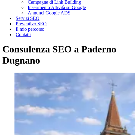
Campagna di Link Building
Inserimento Attività su Google
Annunci Google ADS
Servizi SEO
Preventivo SEO
Il mio percorso
Contatti
Consulenza SEO a Paderno
Dugnano