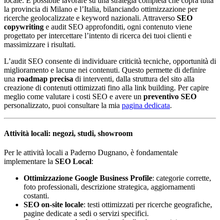
locale. È possibile lavorare su una strategia completa che copra tutta
la provincia di Milano e l’Italia, bilanciando ottimizzazione per
ricerche geolocalizzate e keyword nazionali. Attraverso
SEO
copywriting
e audit SEO approfonditi, ogni contenuto viene
progettato per intercettare l’intento di ricerca dei tuoi clienti e
massimizzare i risultati.
L’audit SEO consente di individuare criticità tecniche, opportunità di
miglioramento e lacune nei contenuti. Questo permette di definire
una
roadmap precisa
di interventi, dalla struttura del sito alla
creazione di contenuti ottimizzati fino alla link building. Per capire
meglio come valutare i costi SEO e avere un
preventivo SEO
personalizzato, puoi consultare la mia
pagina dedicata
.
Attività locali: negozi, studi, showroom
Per le attività locali a Paderno Dugnano, è fondamentale
implementare la
SEO Local
:
Ottimizzazione Google Business Profile
: categorie corrette,
foto professionali, descrizione strategica, aggiornamenti
costanti.
SEO on-site locale
: testi ottimizzati per ricerche geografiche,
pagine dedicate a sedi o servizi specifici.